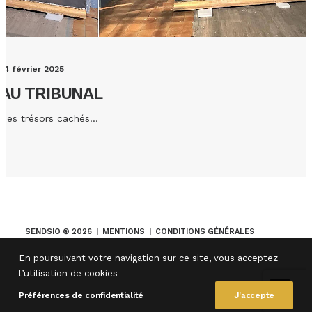
14 février 2025
AU TRIBUNAL
Des trésors cachés…
SENDSIO ® 2026 |
MENTIONS
|
CONDITIONS GÉNÉRALES
MOVIIU
En poursuivant votre navigation sur ce site, vous acceptez
l’utilisation de cookies
Préférences de confidentialité
J'accepte