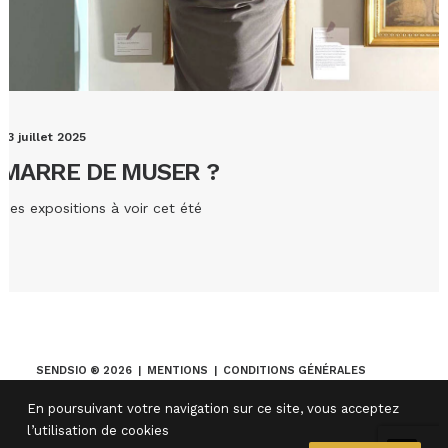
23 juillet 2025
MARRE DE MUSER ?
Des expositions à voir cet été
SENDSIO ® 2026 |
MENTIONS
|
CONDITIONS GÉNÉRALES
MOVIIU
En poursuivant votre navigation sur ce site, vous acceptez
l’utilisation de cookies