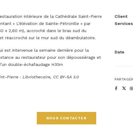
stauration intérieure de la Cathédrale Saint-Pierre
Client
ntant « L’élévation de Sainte-Pétronille » par
Services
,50 x 2,60 m), accroché dans le bras sud du
et réaccroché sur le mur sud du déambulatoire.
i est intervenue la semaine dernière pour la
Date
istance au restaurateur pour son dépoussiérage et
 d’un double-échafaudage H.10m
nt-Pierre : Libriothecaire, CC BY-SA 3.0
PARTAGER
NOUS CONTACTER