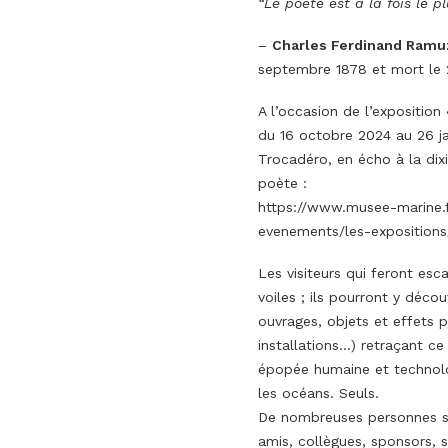
“Le poète est à la fois le p
–
Charles Ferdinand Ramu
septembre 1878 et mort le 
A l’occasion de l’expositi
du 16 octobre 2024 au 26 ja
Trocadéro, en écho à la dix
poète :
https://www.musee-marine.f
evenements/les-expositions
Les visiteurs qui feront es
voiles ; ils pourront y déco
ouvrages, objets et effets p
installations…) retraçant ce
épopée humaine et technol
les océans. Seuls.
De nombreuses personnes so
amis, collègues, sponsors, 