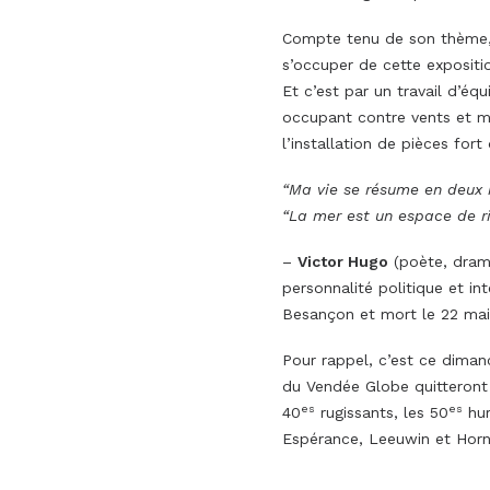
Compte tenu de son thème,
s’occuper de cette expositio
Et c’est par un travail d’é
occupant contre vents et m
l’installation de pièces for
“Ma vie se résume en deux mo
“La mer est un espace de ri
–
Victor Hugo
(poète, drama
personnalité politique et int
Besançon et mort le 22 mai 
Pour rappel, c’est ce diman
du Vendée Globe quitteront 
es
es
40
rugissants, les 50
hur
Espérance, Leeuwin et Horn