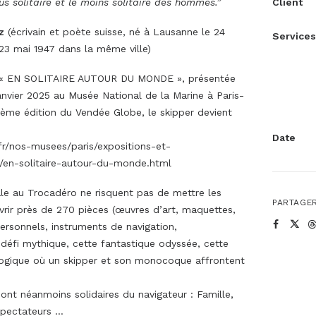
lus solitaire et le moins solitaire des hommes.”
Client
z
(écrivain et poète suisse, né à Lausanne le 24
Services
23 mai 1947 dans la même ville)
on « EN SOLITAIRE AUTOUR DU MONDE », présentée
nvier 2025 au Musée National de la Marine à Paris-
ième édition du Vendée Globe, le skipper devient
Date
r/nos-musees/paris/expositions-et-
/en-solitaire-autour-du-monde.html
cale au Trocadéro ne risquent pas de mettre les
PARTAGER
uvrir près de 270 pièces (œuvres d’art, maquettes,
ersonnels, instruments de navigation,
 défi mythique, cette fantastique odyssée, cette
ogique où un skipper et son monocoque affrontent
nt néanmoins solidaires du navigateur : Famille,
spectateurs …